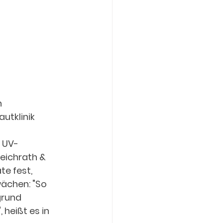
 
utklinik 
 UV-
eichrath & 
e fest, 
ächen: "So 
grund 
eißt es in 