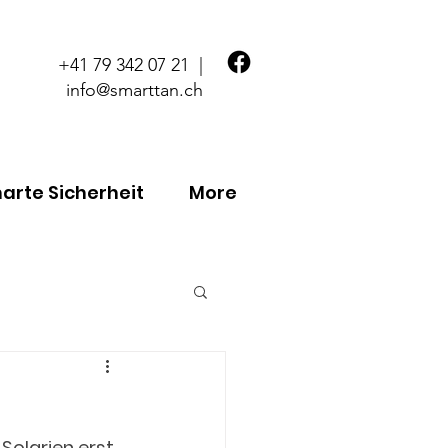
+41 79 342 07 21
|
info@smarttan.ch
marte Sicherheit
More
Solarien erst 