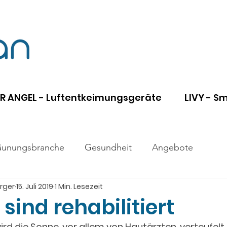
IR ANGEL - Luftentkeimungsgeräte
LIVY - S
äunungsbranche
Gesundheit
Angebote
rger
15. Juli 2019
1 Min. Lesezeit
 sind rehabilitiert
rd die Sonne, vor allem von Hautärzten, verteufelt. 