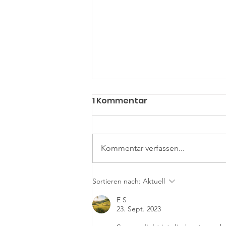
1 Kommentar
Kommentar verfassen...
Beauty Light und schöner
Sortieren nach:
Aktuell
Sonnen
E S
23. Sept. 2023