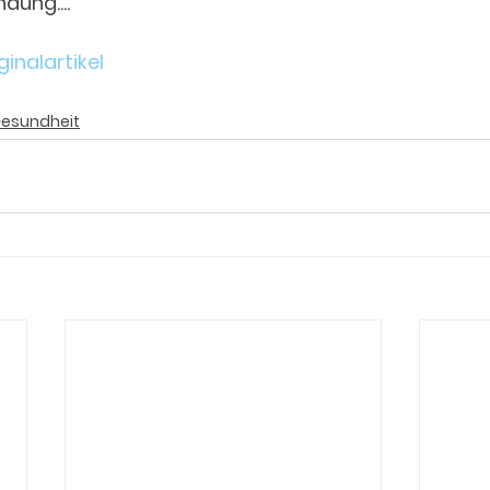
dung....
inalartikel
esundheit